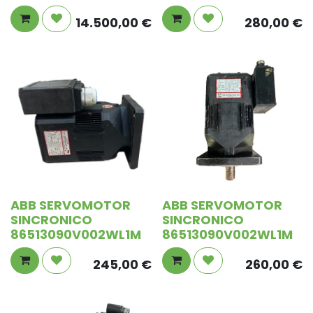
14.500,00
€
280,00
€
ABB SERVOMOTOR
ABB SERVOMOTOR
SINCRONICO
SINCRONICO
86513090V002WL1M
86513090V002WL1M
245,00
€
260,00
€