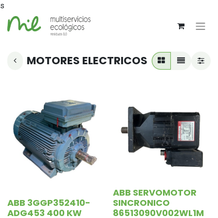
s
MOTORES ELECTRICOS
ABB SERVOMOTOR
ABB 3GGP352410-
SINCRONICO
ADG453 400 KW
86513090V002WL1M