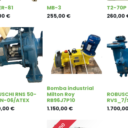
R-81
MB-3
T2-70P
00
€
255,00
€
260,00
Bomba industrial
SCHI RNS 50-
Milton Roy
ROBUSC
TN-06/ATEX
RB96J7P10
RVS_7/
0,00
€
1.150,00
€
1.700,0