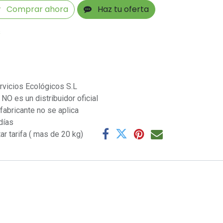
Comprar ahora
Haz tu oferta
s
rvicios Ecológicos S.L
NO es un distribuidor oficial
 fabricante no se aplica
días
ar tarifa ( mas de 20 kg)