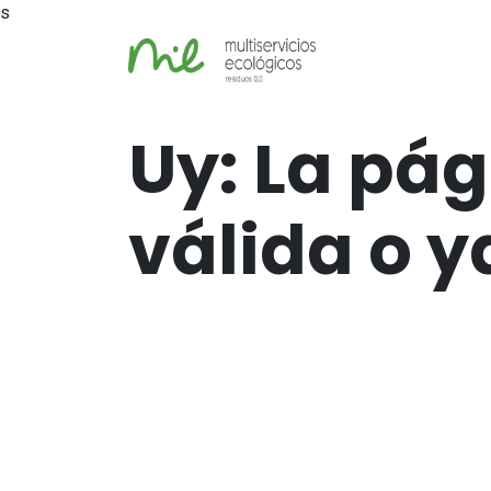
s
Inicio
Tienda
Uy: La pág
válida o y