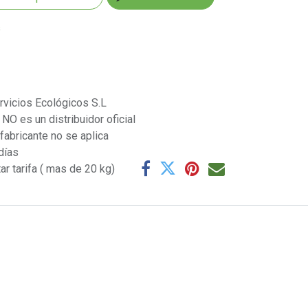
s
rvicios Ecológicos S.L
NO es un distribuidor oficial
 fabricante no se aplica
días
ar tarifa ( mas de 20 kg)