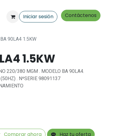
Contáctenos
Iniciar sesión
BA 90LA4 1.5KW
LA4 1.5KW
O 220/380 MGM . MODELO BA 90LA4.
(50HZ) . NºSERIE 98091137
ONAMIENTO
Comprar ahora
Haz tu oferta