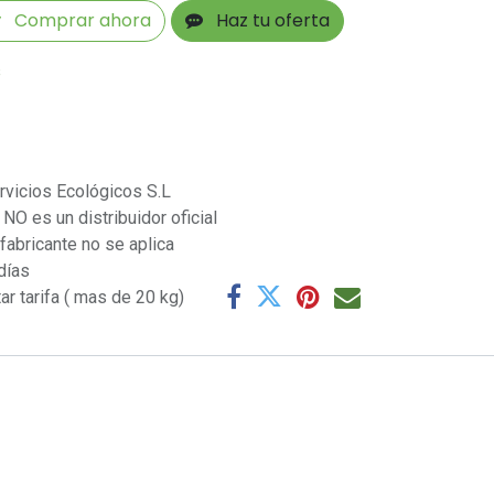
Comprar ahora
Haz tu oferta
s
rvicios Ecológicos S.L
NO es un distribuidor oficial
 fabricante no se aplica
días
ar tarifa ( mas de 20 kg)