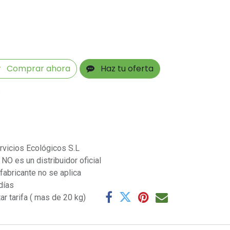
Comprar ahora
Haz tu oferta
s
rvicios Ecológicos S.L
NO es un distribuidor oficial
 fabricante no se aplica
días
ar tarifa ( mas de 20 kg)