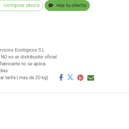
Comprar ahora
Haz tu oferta
s
rvicios Ecológicos S.L
NO es un distribuidor oficial
 fabricante no se aplica
días
ar tarifa ( mas de 20 kg)