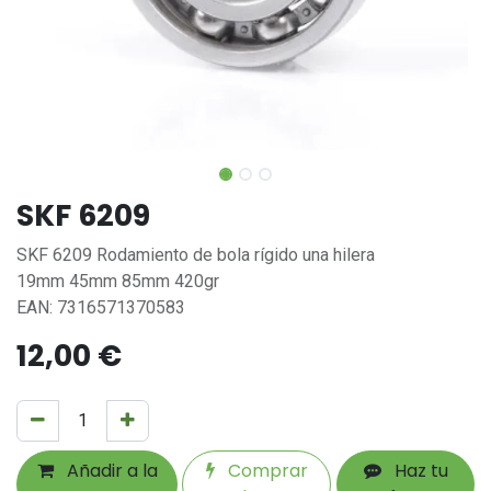
SKF 6209
SKF 6209 Rodamiento de bola rígido una hilera
19mm 45mm 85mm 420gr
EAN: 7316571370583
12,00
€
Añadir a la
Comprar
Haz tu