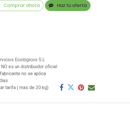
Comprar ahora
Haz tu oferta
s
rvicios Ecológicos S.L
NO es un distribuidor oficial
 fabricante no se aplica
días
ar tarifa ( mas de 20 kg)