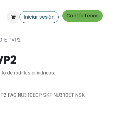
Contáctenos
Iniciar sesión
0-E-TVP2
VP2
de rodillos cilíndricos.
R
TVP2 FAG NU310ECP SKF NU310ET NSK