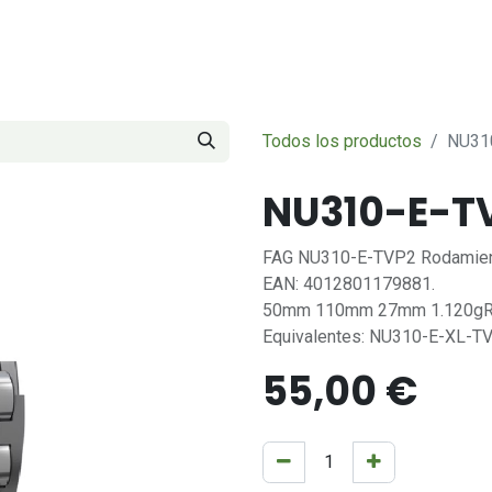
Servicios
Sobre nosotros
Contáctenos
Todos los productos
NU31
NU310-E-T
FAG NU310-E-TVP2 Rodamiento 
EAN: 4012801179881.
50mm 110mm 27mm 1.120g
Equivalentes: NU310-E-XL-
55,00
€