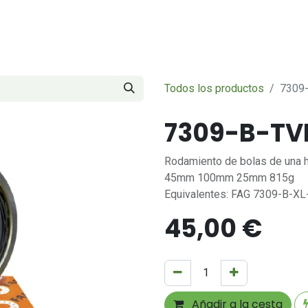
Servicios
Sobre nosotros
Contáctenos
Todos los productos
7309
7309-B-TV
Rodamiento de bolas de una h
45mm 100mm 25mm 815g
Equivalentes: FAG 7309-B-X
45,00
€
Añadir a la cesta