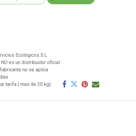
s
rvicios Ecológicos S.L
NO es un distribuidor oficial
 fabricante no se aplica
días
ar tarifa ( mas de 20 kg)