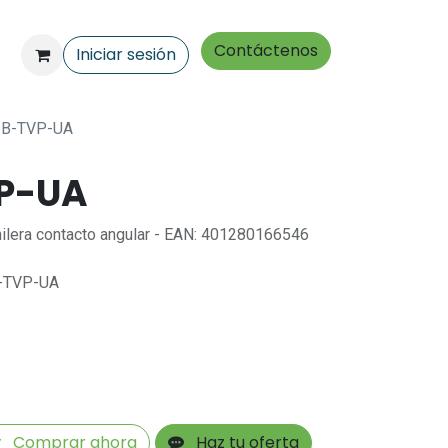
Contáctenos
Iniciar sesión
-B-TVP-UA
P-UA
ilera contacto angular - EAN: 401280166546
L-TVP-UA
Comprar ahora
Haz tu oferta