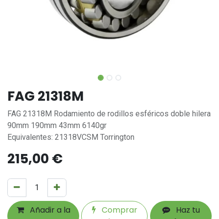
FAG 21318M
FAG 21318M Rodamiento de rodillos esféricos doble hilera
90mm 190mm 43mm 6140gr
Equivalentes: 21318VCSM Torrington
215,00
€
Añadir a la
Comprar
Haz tu