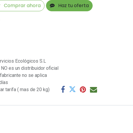
Comprar ahora
Haz tu oferta
s
rvicios Ecológicos S.L
NO es un distribuidor oficial
 fabricante no se aplica
días
ar tarifa ( mas de 20 kg)