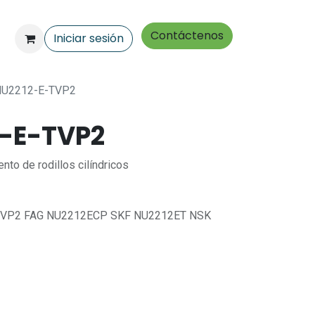
Contáctenos
Iniciar sesión
NU2212-E-TVP2
2-E-TVP2
o de rodillos cilíndricos
-TVP2 FAG NU2212ECP SKF NU2212ET NSK