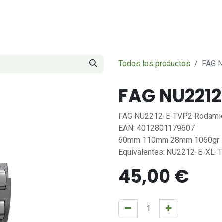
Servicios
Sobre nosotros
Contáctenos
Todos los productos
FAG 
FAG NU221
FAG NU2212-E-TVP2 Rodamient
EAN: 4012801179607
60mm 110mm 28mm 1060gr
Equivalentes: NU2212-E-XL
45,00
€