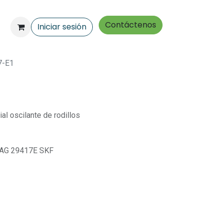
Contáctenos
Iniciar sesión
7-E1
l oscilante de rodillos
 FAG 29417E SKF