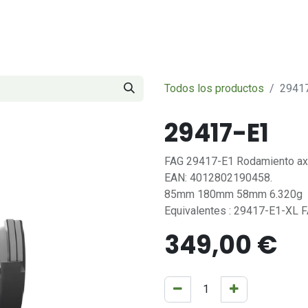
Servicios
Sobre nosotros
Contáctenos
Todos los productos
2941
29417-E1
FAG 29417-E1 Rodamiento axia
EAN: 4012802190458.
85mm 180mm 58mm 6.320g
Equivalentes : 29417-E1-XL
349,00
€