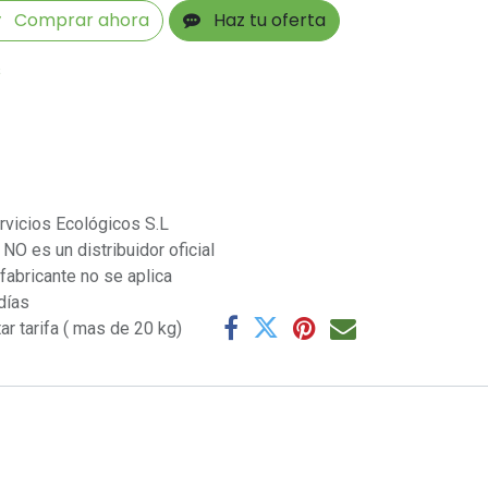
Comprar ahora
Haz tu oferta
s
rvicios Ecológicos S.L
NO es un distribuidor oficial
 fabricante no se aplica
días
ar tarifa ( mas de 20 kg)