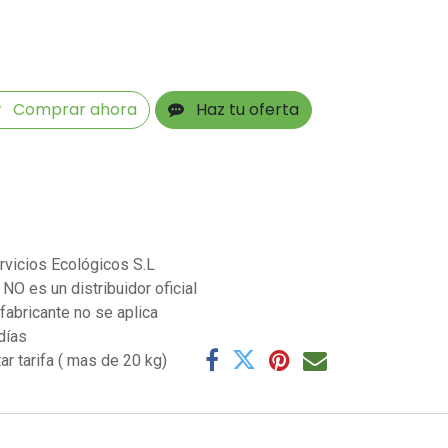
Comprar ahora
Haz tu oferta
s
rvicios Ecológicos S.L
NO es un distribuidor oficial
 fabricante no se aplica
días
ar tarifa ( mas de 20 kg)