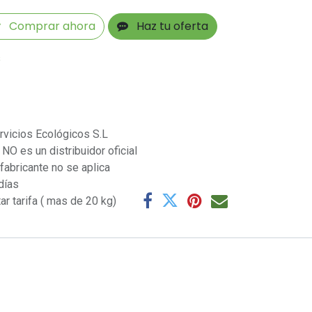
Comprar ahora
Haz tu oferta
s
rvicios Ecológicos S.L
NO es un distribuidor oficial
 fabricante no se aplica
días
ar tarifa ( mas de 20 kg)