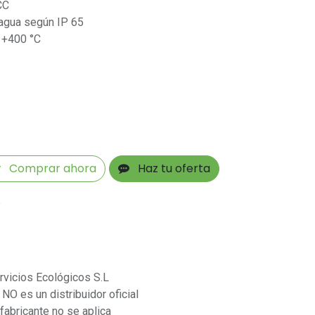
CC
 agua según IP 65
 +400 °C
Comprar ahora
Haz tu oferta
s
rvicios Ecológicos S.L
NO es un distribuidor oficial
 fabricante no se aplica