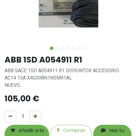
ABB 1SD A054911 R1
ABB SACE 1SD A054911 R1 DISYUNTOR ACCESORIO
AC14 15A X4G308N1NSM91AL
NUEVO.
105,00
€
Añadir a la
Comprar
Haz tu