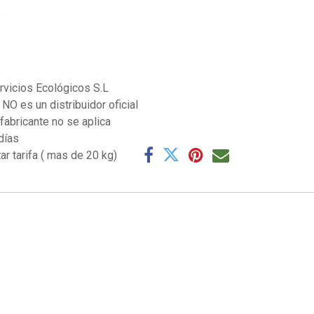
s
rvicios Ecológicos S.L
NO es un distribuidor oficial
 fabricante no se aplica
días
ar tarifa ( mas de 20 kg)