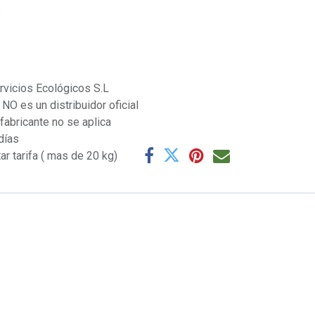
s
rvicios Ecológicos S.L
NO es un distribuidor oficial
 fabricante no se aplica
días
ar tarifa ( mas de 20 kg)