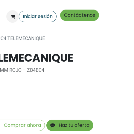
Contáctenos
Iniciar sesión
BC4 TELEMECANIQUE
ELEMECANIQUE
0MM ROJO – ZB4BC4
Comprar ahora
Haz tu oferta