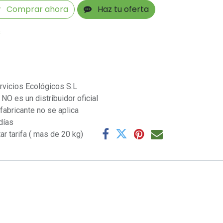
Comprar ahora
Haz tu oferta
s
rvicios Ecológicos S.L
NO es un distribuidor oficial
 fabricante no se aplica
días
ar tarifa ( mas de 20 kg)