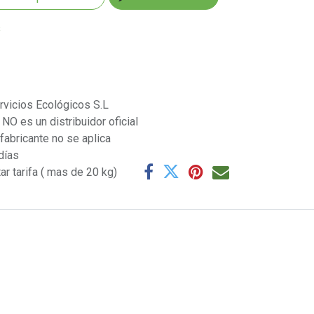
s
rvicios Ecológicos S.L
NO es un distribuidor oficial
 fabricante no se aplica
días
ar tarifa ( mas de 20 kg)