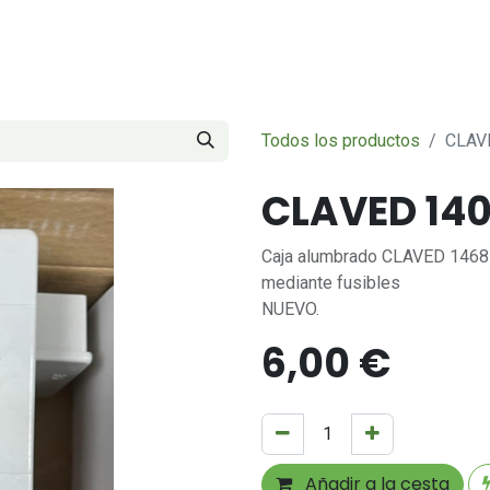
Servicios
Sobre nosotros
Contáctenos
Todos los productos
CLAV
CLAVED 14
Caja alumbrado CLAVED 1468E 
mediante fusibles
NUEVO.
6,00
€
Añadir a la cesta