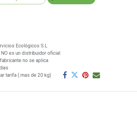
s
rvicios Ecológicos S.L
NO es un distribuidor oficial
 fabricante no se aplica
días
ar tarifa ( mas de 20 kg)