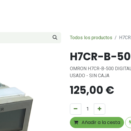
Servicios
Sobre nosotros
Contáctenos
Todos los productos
H7CR
H7CR-B-5
OMRON H7CR-B-500 DIGITA
USADO - SIN CAJA
125,00
€
Añadir a la cesta