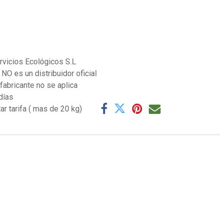
s
rvicios Ecológicos S.L
NO es un distribuidor oficial
 fabricante no se aplica
días
ar tarifa ( mas de 20 kg)