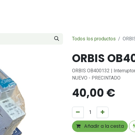
Servicios
Sobre nosotros
Contáctenos
Todos los productos
ORBI
ORBIS OB4
ORBIS OB400132 | Interrupto
NUEVO - PRECINTADO
40,00
€
Añadir a la cesta