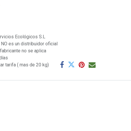
s
rvicios Ecológicos S.L
NO es un distribuidor oficial
 fabricante no se aplica
días
ar tarifa ( mas de 20 kg)