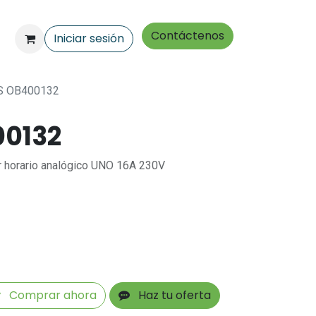
Contáctenos
Iniciar sesión
S OB400132
00132
r horario analógico UNO 16A 230V
Comprar ahora
Haz tu oferta