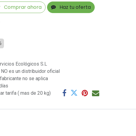
Comprar ahora
Haz tu oferta
s
6
rvicios Ecológicos S.L
NO es un distribuidor oficial
 fabricante no se aplica
días
ar tarifa ( mas de 20 kg)