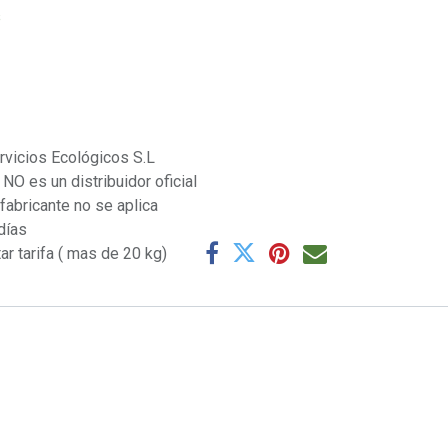
s
rvicios Ecológicos S.L
NO es un distribuidor oficial
 fabricante no se aplica
días
ar tarifa ( mas de 20 kg)