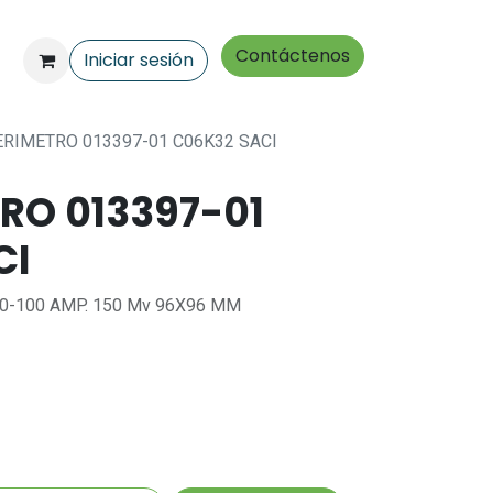
Contáctenos
Iniciar sesión
RIMETRO 013397-01 C06K32 SACI
RO 013397-01
CI
0-100 AMP. 150 Mv 96X96 MM