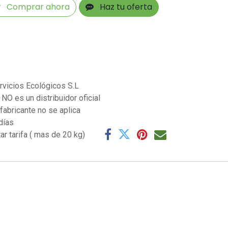
Comprar ahora
Haz tu oferta
s
rvicios Ecológicos S.L
NO es un distribuidor oficial
 fabricante no se aplica
días
ar tarifa ( mas de 20 kg)