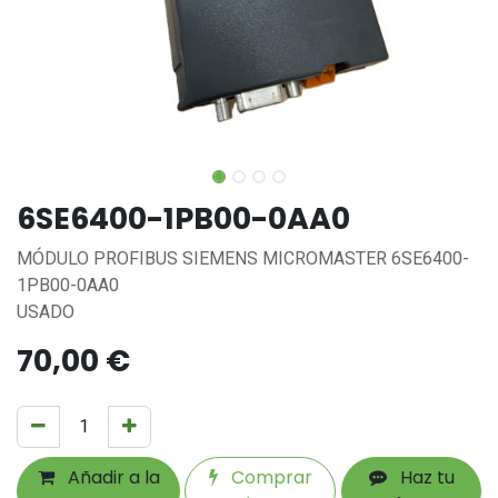
6SE6400-1PB00-0AA0
MÓDULO PROFIBUS SIEMENS MICROMASTER 6SE6400-
1PB00-0AA0
USADO
70,00
€
Añadir a la
Comprar
Haz tu