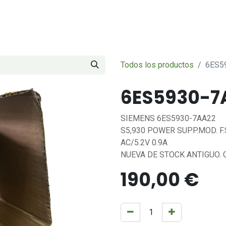
Servicios
Sobre nosotros
Contáctenos
Todos los productos
6ES5
6ES5930-7
SIEMENS 6ES5930-7AA22
S5,930 POWER SUPP.MOD. F
AC/5.2V 0.9A
NUEVA DE STOCK ANTIGUO.
190,00
€