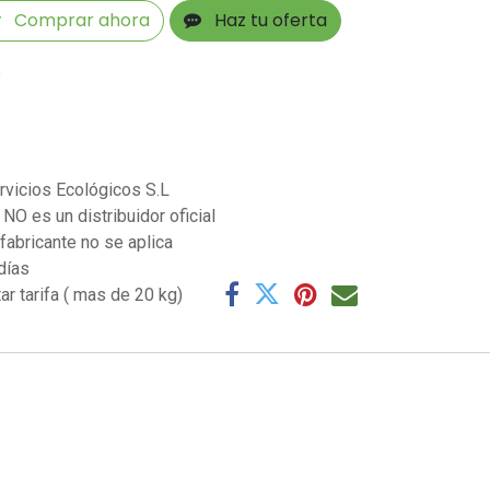
Comprar ahora
Haz tu oferta
s
rvicios Ecológicos S.L
NO es un distribuidor oficial
 fabricante no se aplica
días
ar tarifa ( mas de 20 kg)