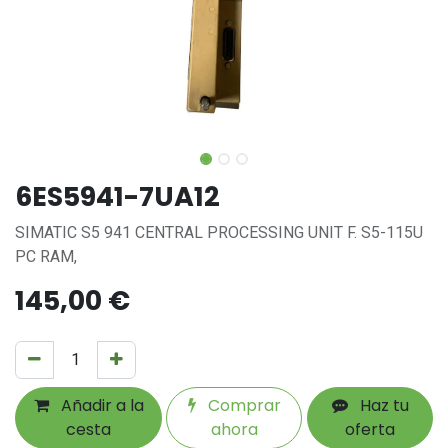
6ES5941-7UA12
SIMATIC S5 941 CENTRAL PROCESSING UNIT F. S5-115U
PC RAM,
145,00
€
Añadir a la
Comprar
Haz tu
cesta
ahora
oferta