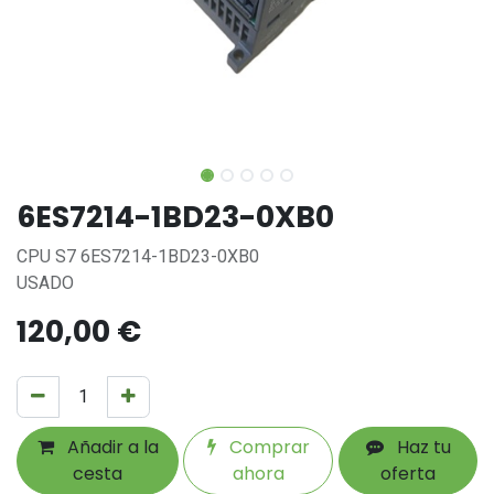
6ES7214-1BD23-0XB0
CPU S7 6ES7214-1BD23-0XB0
USADO
120,00
€
Añadir a la
Comprar
Haz tu
cesta
ahora
oferta